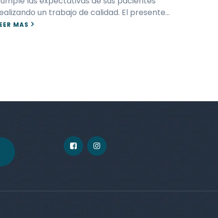
umple las expectativas de sus pacientes
ealizando un trabajo de calidad. El presente…
EER MAS