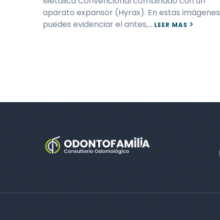
Metálica Convencional combinado con un
aparato expansor (Hyrax). En estas imágenes
puedes evidenciar el antes,…
LEER MAS