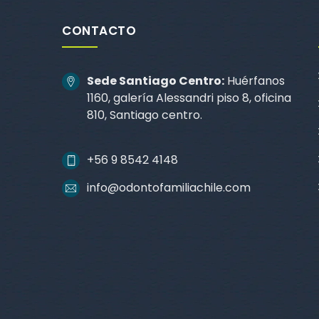
CONTACTO
Sede Santiago Centro:
Huérfanos
1160, galería Alessandri piso 8, oficina
810, Santiago centro.
+56 9 8542 4148
info@odontofamiliachile.com