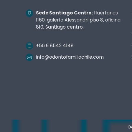
Sede Santiago Centro:
Huérfanos
1160, galería Alessandri piso 8, oficina
810, Santiago centro.
+56 9 8542 4148
info@odontofamiliachile.com
Od