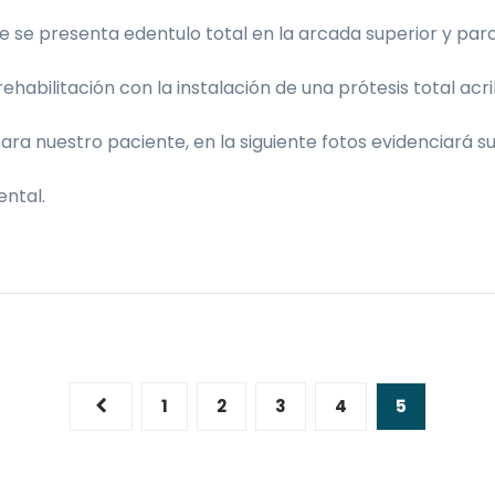
 se presenta edentulo total en la arcada superior y parc
ehabilitación con la instalación de una prótesis total acril
ra nuestro paciente, en la siguiente fotos evidenciará su 
ental.
1
2
3
4
5