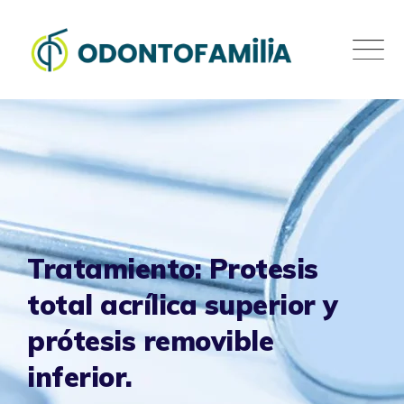
Skip
to
content
Tratamiento: Protesis
total acrílica superior y
prótesis removible
inferior.