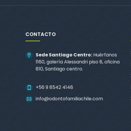
CONTACTO
Sede Santiago Centro:
Huérfanos
1160, galería Alessandri piso 8, oficina
810, Santiago centro.
+56 9 8542 4148
info@odontofamiliachile.com