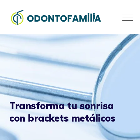
Skip
to
content
Transforma tu sonrisa
con brackets metálicos